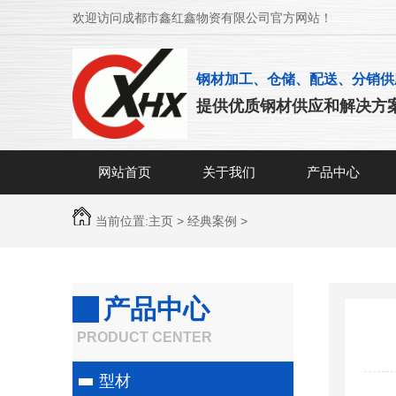
欢迎访问成都市鑫红鑫物资有限公司官方网站！
钢材加工、仓储、配送、分销供
提供优质钢材供应和解决方
网站首页
关于我们
产品中心
当前位置:
主页
>
经典案例
>
产品中心
PRODUCT CENTER
型材