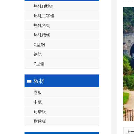
热轧H型钢
热轧工字钢
热轧角钢
热轧槽钢
C型钢
钢轨
Z型钢
板材
卷板
中板
耐磨板
耐候板
上